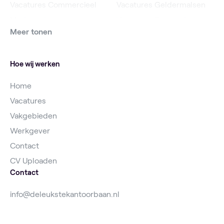
Vacatures Commercieel
Vacatures Geldermalsen
Medewerker
Vacatures Roosendaal
Meer tonen
Vacatures Online
Vacatures IJsselstein
Marketeer
Vacatures Utrecht
Hoe wij werken
Home
Vacatures
Vakgebieden
Werkgever
Contact
CV Uploaden
Contact
info@deleukstekantoorbaan.nl