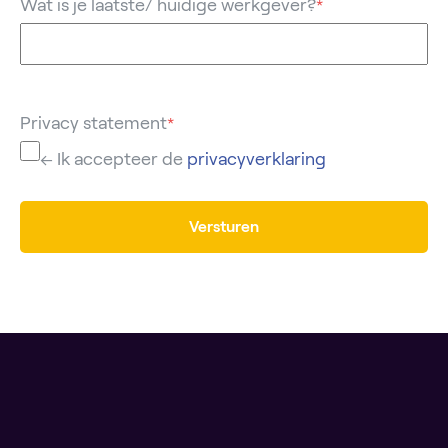
Wat is je laatste/ huidige werkgever?
*
Privacy statement
*
← Ik accepteer de
privacyverklaring
Versturen