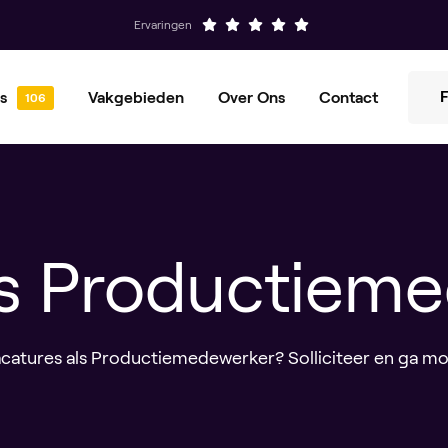
Ervaringen
F
s
Vakgebieden
Over Ons
Contact
Sales
Marketing
Ons verhaal
Kennisbank
ICT
Financieel
Office
Administratief
s Productiem
HR
vacatures als Productiemedewerker? Solliciteer en ga mo