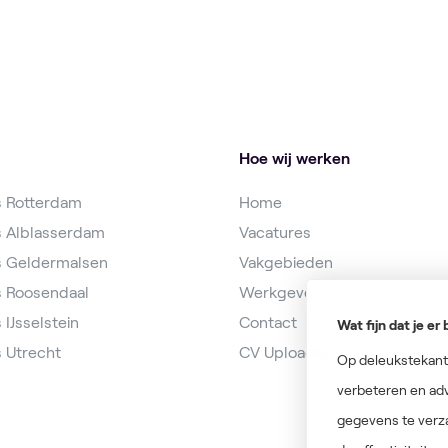
Hoe wij werken
s Rotterdam
Home
s Alblasserdam
Vacatures
s Geldermalsen
Vakgebieden
s Roosendaal
Werkgever
 IJsselstein
Contact
Wat fijn dat je e
 Utrecht
CV Uploaden
Op deleukstekanto
verbeteren en adv
gegevens te verz