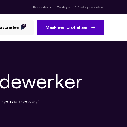
Kennisbank
Werkgever / Plaats je vacature
0
avorieten
Maak een profiel aan
edewerker
rgen aan de slag!