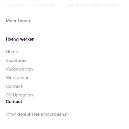
Vacatures Commercieel
Vacatures Geldermalsen
Medewerker
Vacatures Roosendaal
Meer tonen
Vacatures Online
Vacatures IJsselstein
Marketeer
Vacatures Utrecht
Hoe wij werken
Home
Vacatures
Vakgebieden
Werkgever
Contact
CV Uploaden
Contact
info@deleukstekantoorbaan.nl