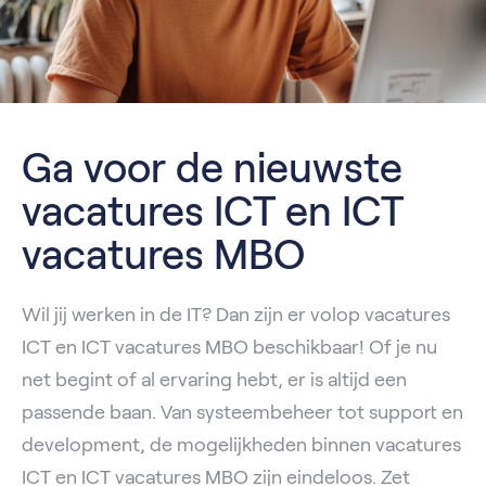
Ga voor de nieuwste
vacatures ICT en ICT
vacatures MBO
Wil jij werken in de IT? Dan zijn er volop vacatures
ICT en ICT vacatures MBO beschikbaar! Of je nu
net begint of al ervaring hebt, er is altijd een
passende baan. Van systeembeheer tot support en
development, de mogelijkheden binnen vacatures
ICT en ICT vacatures MBO zijn eindeloos. Zet