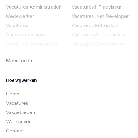
Vacatures Administratief
Vacatures HR adviseur
Medewerker
Vacatures .Net Developer
Vacatures
Vacatures Rotterdam
Accountmanager
Vacatures Alblasserdam
Vacatures Commercieel
Vacatures Geldermalsen
Medewerker
Vacatures Roosendaal
Meer tonen
Vacatures Online
Vacatures IJsselstein
Marketeer
Vacatures Utrecht
Hoe wij werken
Home
Vacatures
Vakgebieden
Werkgever
Contact