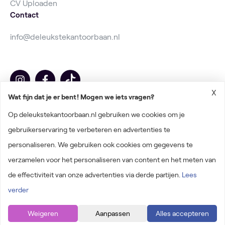
CV Uploaden
Contact
info@deleukstekantoorbaan.nl
X
Wat fijn dat je er bent! Mogen we iets vragen?
Op deleukstekantoorbaan.nl gebruiken we cookies om je
gebruikerservaring te verbeteren en advertenties te
personaliseren. We gebruiken ook cookies om gegevens te
2026 © Deleukstekantoorbaan.nl
verzamelen voor het personaliseren van content en het meten van
Algemene voorwaarden
de effectiviteit van onze advertenties via derde partijen.
Lees
Privacyverklaring
verder
Onderdeel van baanzoeken.nl
Weigeren
Aanpassen
Alles accepteren