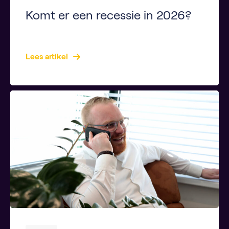
Komt er een recessie in 2026?
Key Takeaways Een recessie betekent doorgaans twee kwartalen van economische krimp. Voor Nederland wordt geen harde krimp verwacht, maar wel een groeivertraging. Wereldwijde onzekerheid en externe schokken verhogen de risico’s op recessie. In de VS is het risico op een recessie iets groter dan in Nederland. Voorbereiding en risicomanagement zijn essentieel voor huishoudens en bedrijven. […]
Lees artikel