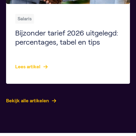
Salaris
Bijzonder tarief 2026 uitgelegd:
percentages, tabel en tips
Key Takeaways Het bijzonder tarief is een belastingpercentage voor extra inkomsten zoals vakantiegeld en bonussen. Dit tarief voorkomt dat je bij de aangifte inkomstenbelasting veel moet bijbetalen. Hoe hoger je jaarloon, hoe hoger het bijzonder tarief. De Belastingdienst gebruikt je loonadministratie om het percentage te bepalen. De officiële tabel met percentages wordt in 2025 gepubliceerd. […]
Lees artikel
Bekijk alle artikelen