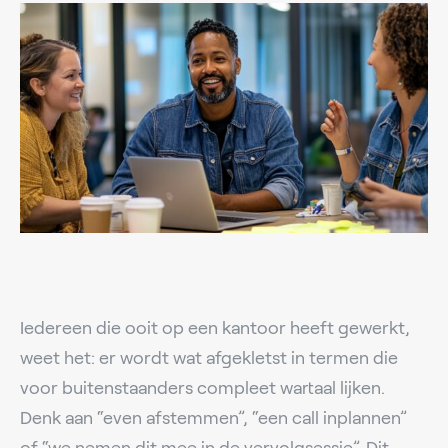
Iedereen die ooit op een kantoor heeft gewerkt,
weet het: er wordt wat afgekletst in termen die
voor buitenstaanders compleet wartaal lijken.
Denk aan “even afstemmen”, “een call inplannen”
of “we nemen dit mee in de vervolgsessie”. Dit