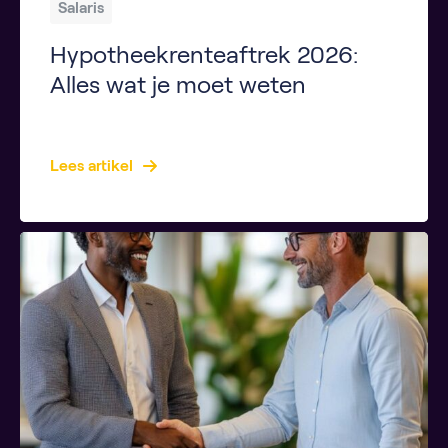
Salaris
Hypotheekrenteaftrek 2026:
Alles wat je moet weten
Key Takeaways De hypotheekrenteaftrek verlaagt je belastbaar inkomen en daarmee je belastingdruk. In 2026 wordt het maximale aftrektarief verder verlaagd, vooral voor hogere inkomens. De regeling blijft voordelig voor lage en middeninkomens. Online tools helpen je om de hypotheekrenteaftrek eenvoudig te berekenen. Politieke keuzes bepalen of de regeling na 2026 blijft bestaan of verdwijnt. […]
Lees artikel