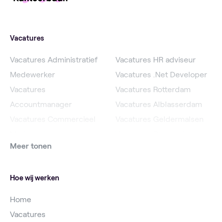
Vacatures
Vacatures Administratief
Vacatures HR adviseur
Medewerker
Vacatures .Net Developer
Vacatures
Vacatures Rotterdam
Accountmanager
Vacatures Alblasserdam
Vacatures Commercieel
Vacatures Geldermalsen
Medewerker
Vacatures Roosendaal
Meer tonen
Vacatures Online
Vacatures IJsselstein
Marketeer
Vacatures Utrecht
Hoe wij werken
Home
Vacatures