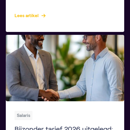
Key Takeaways De hypotheekrenteaftrek verlaagt je belastbaar inkomen en daarmee je belastingdruk. In 2026 wordt het maximale aftrektarief verder verlaagd, vooral voor hogere inkomens. De regeling blijft voordelig voor lage en middeninkomens. Online tools helpen je om de hypotheekrenteaftrek eenvoudig te berekenen. Politieke keuzes bepalen of de regeling na 2026 blijft bestaan of verdwijnt. […]
Lees artikel
Salaris
Bijzonder tarief 2026 uitgelegd: