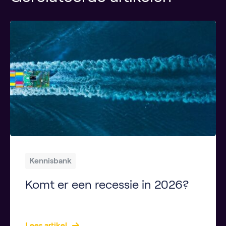
Kennisbank
Komt er een recessie in 2026?
Key Takeaways Een recessie betekent doorgaans twee kwartalen van economische krimp. Voor Nederland wordt geen harde krimp verwacht, maar wel een groeivertraging. Wereldwijde onzekerheid en externe schokken verhogen de risico’s op recessie. In de VS is het risico op een recessie iets groter dan in Nederland. Voorbereiding en risicomanagement zijn essentieel voor huishoudens en bedrijven. […]
Lees artikel