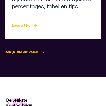
percentages, tabel en tips
Key Takeaways Het bijzonder tarief is een belastingpercentage voor extra inkomsten zoals vakantiegeld en bonussen. Dit tarief voorkomt dat je bij de aangifte inkomstenbelasting veel moet bijbetalen. Hoe hoger je jaarloon, hoe hoger het bijzonder tarief. De Belastingdienst gebruikt je loonadministratie om het percentage te bepalen. De officiële tabel met percentages wordt in 2025 gepubliceerd. […]
Lees artikel
Bekijk alle artikelen