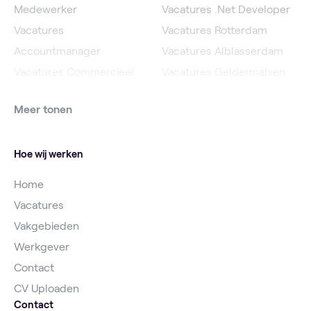
Medewerker
Vacatures .Net Developer
Vacatures
Vacatures Rotterdam
Accountmanager
Vacatures Alblasserdam
Vacatures Commercieel
Vacatures Geldermalsen
Medewerker
Vacatures Roosendaal
Meer tonen
Vacatures Online
Vacatures IJsselstein
Marketeer
Vacatures Utrecht
Hoe wij werken
Home
Vacatures
Vakgebieden
Werkgever
Contact
CV Uploaden
Contact