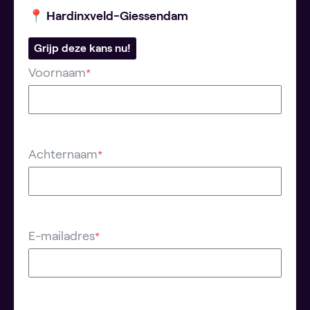
📍 Hardinxveld-Giessendam
Grijp deze kans nu!
Voornaam
*
Achternaam
*
E-mailadres
*