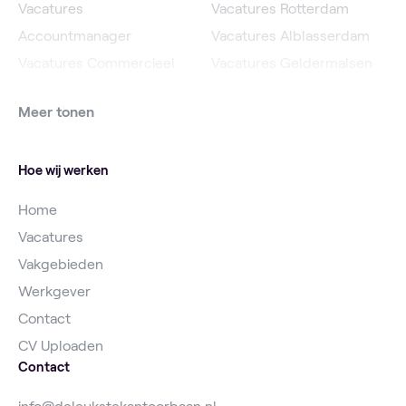
Vacatures
Vacatures Rotterdam
Accountmanager
Vacatures Alblasserdam
Vacatures Commercieel
Vacatures Geldermalsen
Medewerker
Vacatures Roosendaal
Meer tonen
Vacatures Online
Vacatures IJsselstein
Marketeer
Vacatures Utrecht
Hoe wij werken
Home
Vacatures
Vakgebieden
Werkgever
Contact
CV Uploaden
Contact