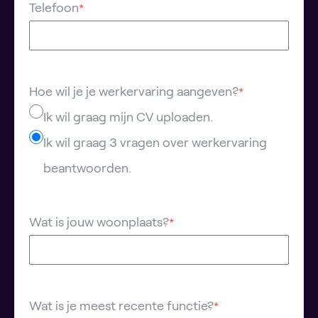
Telefoon
*
Hoe wil je je werkervaring aangeven?
*
Ik wil graag mijn CV uploaden.
Ik wil graag 3 vragen over werkervaring
beantwoorden.
Wat is jouw woonplaats?
*
Wat is je meest recente functie?
*