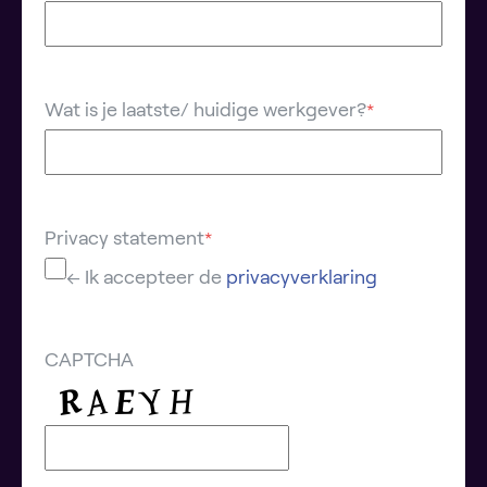
Wat is je laatste/ huidige werkgever?
*
Privacy statement
*
← Ik accepteer de
privacyverklaring
CAPTCHA