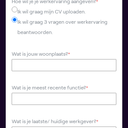
Hoe wil je je werkervaring aangeven?
*
Ik wil graag mijn CV uploaden.
Ik wil graag 3 vragen over werkervaring
beantwoorden.
Wat is jouw woonplaats?
*
Wat is je meest recente functie?
*
Wat is je laatste/ huidige werkgever?
*