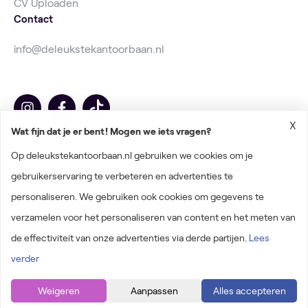
CV Uploaden
Contact
info@deleukstekantoorbaan.nl
X
Wat fijn dat je er bent! Mogen we iets vragen?
Op deleukstekantoorbaan.nl gebruiken we cookies om je
gebruikerservaring te verbeteren en advertenties te
personaliseren. We gebruiken ook cookies om gegevens te
2026 © Deleukstekantoorbaan.nl
verzamelen voor het personaliseren van content en het meten van
Algemene voorwaarden
de effectiviteit van onze advertenties via derde partijen.
Lees
Privacyverklaring
verder
Onderdeel van baanzoeken.nl
Weigeren
Aanpassen
Alles accepteren