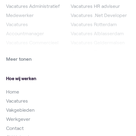
Vacatures Administratief
Vacatures HR adviseur
Medewerker
Vacatures .Net Developer
Vacatures
Vacatures Rotterdam
Accountmanager
Vacatures Alblasserdam
Vacatures Commercieel
Vacatures Geldermalsen
Medewerker
Vacatures Roosendaal
Meer tonen
Vacatures Online
Vacatures IJsselstein
Marketeer
Vacatures Utrecht
Hoe wij werken
Home
Vacatures
Vakgebieden
Werkgever
Contact