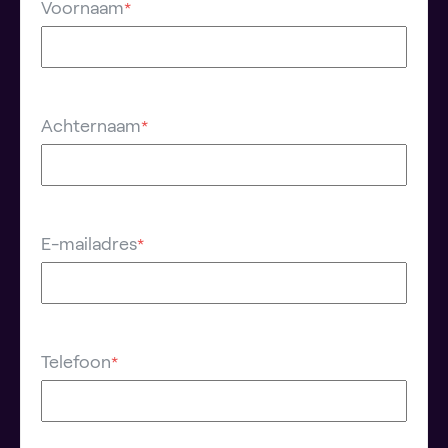
Voornaam
*
Achternaam
*
E-mailadres
*
Telefoon
*