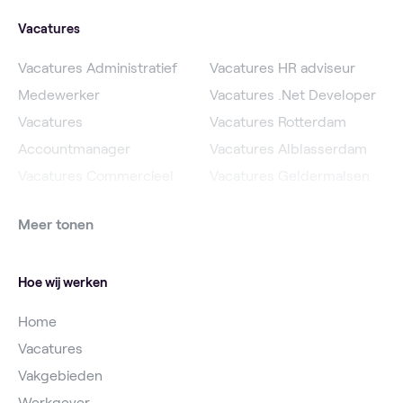
Vacatures
Vacatures Administratief
Vacatures HR adviseur
Medewerker
Vacatures .Net Developer
Vacatures
Vacatures Rotterdam
Accountmanager
Vacatures Alblasserdam
Vacatures Commercieel
Vacatures Geldermalsen
Medewerker
Vacatures Roosendaal
Meer tonen
Vacatures Online
Vacatures IJsselstein
Marketeer
Vacatures Utrecht
Hoe wij werken
Home
Vacatures
Vakgebieden
Werkgever