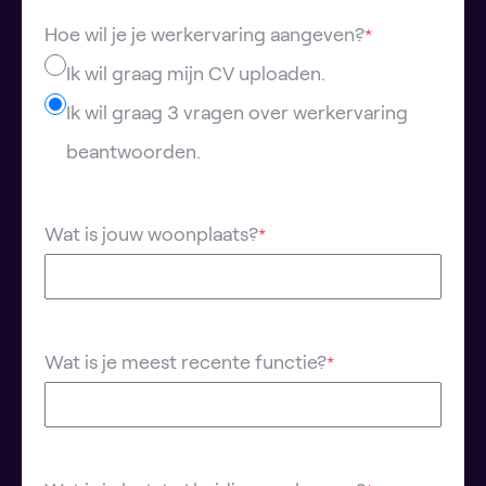
Hoe wil je je werkervaring aangeven?
*
Ik wil graag mijn CV uploaden.
Ik wil graag 3 vragen over werkervaring
beantwoorden.
Wat is jouw woonplaats?
*
Wat is je meest recente functie?
*