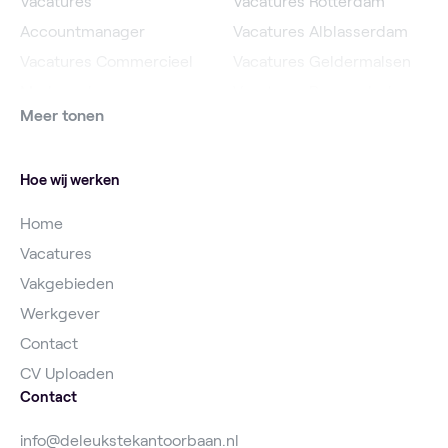
Vacatures
Vacatures Rotterdam
Accountmanager
Vacatures Alblasserdam
Vacatures Commercieel
Vacatures Geldermalsen
Medewerker
Vacatures Roosendaal
Meer tonen
Vacatures Online
Vacatures IJsselstein
Marketeer
Vacatures Utrecht
Hoe wij werken
Home
Vacatures
Vakgebieden
Werkgever
Contact
CV Uploaden
Contact
info@deleukstekantoorbaan.nl