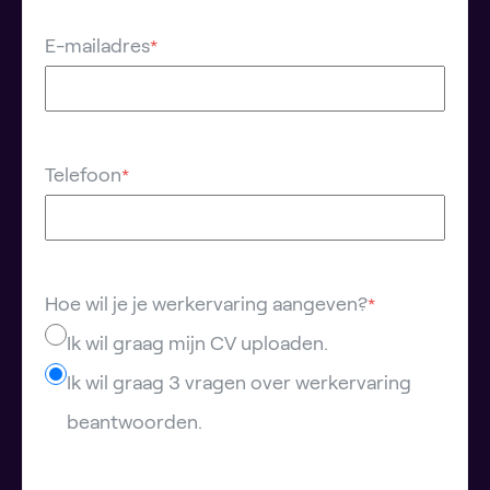
E-mailadres
*
Telefoon
*
Hoe wil je je werkervaring aangeven?
*
Ik wil graag mijn CV uploaden.
Ik wil graag 3 vragen over werkervaring
beantwoorden.