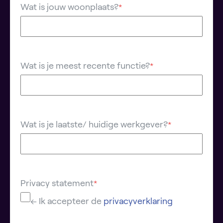
Wat is jouw woonplaats?
*
Wat is je meest recente functie?
*
Wat is je laatste/ huidige werkgever?
*
Privacy statement
*
← Ik accepteer de
privacyverklaring