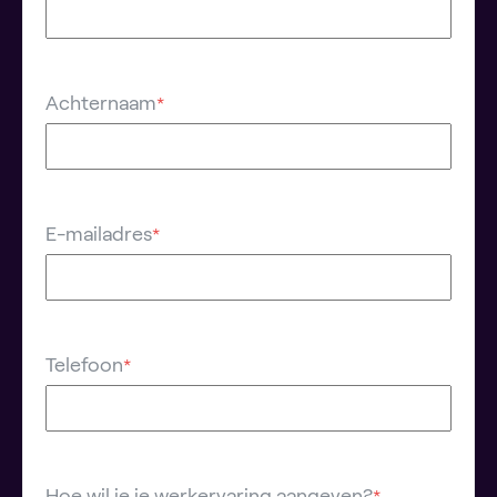
Achternaam
*
E-mailadres
*
Telefoon
*
Hoe wil je je werkervaring aangeven?
*