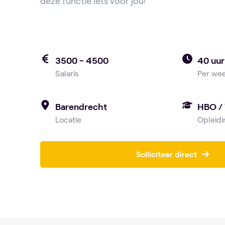
deze functie iets voor jou!
3500 - 4500
40 uur
Salaris
Per we
Barendrecht
HBO /
Locatie
Opleidi
Solliciteer direct