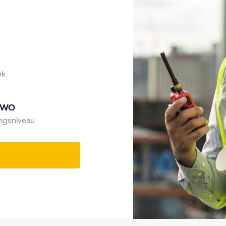
ek
 WO
ngsniveau