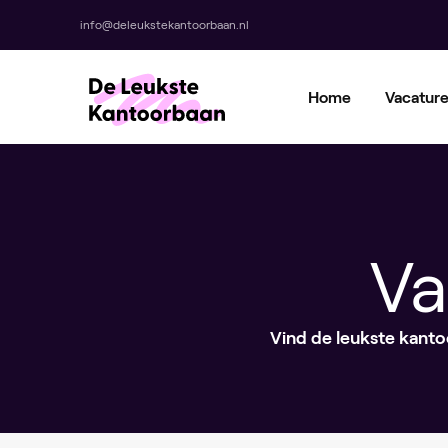
info@deleukstekantoorbaan.nl
Home
Vacatur
Va
Vind de leukste kantoo