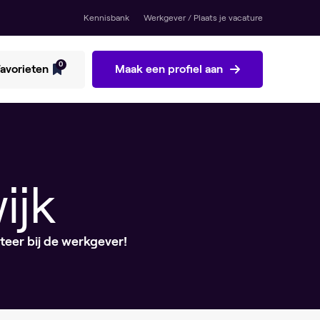
Kennisbank
Werkgever / Plaats je vacature
0
avorieten
Maak een profiel aan
ijk
iteer bij de werkgever!