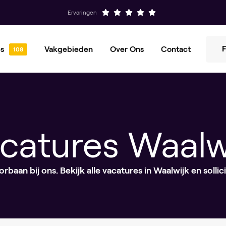
Ervaringen
F
es
Vakgebieden
Over Ons
Contact
Sales
Marketing
Ons verhaal
Kennisbank
ICT
Financieel
Office
Administratief
catures Waalw
HR
rbaan bij ons. Bekijk alle vacatures in Waalwijk en sollic